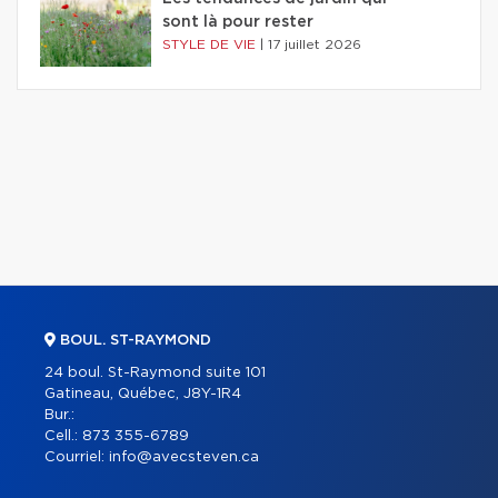
sont là pour rester
STYLE DE VIE
|
17 juillet 2026
BOUL. ST-RAYMOND
24 boul. St-Raymond suite 101
Gatineau, Québec, J8Y-1R4
Bur.:
Cell.:
873 355-6789
Courriel:
info@avecsteven.ca